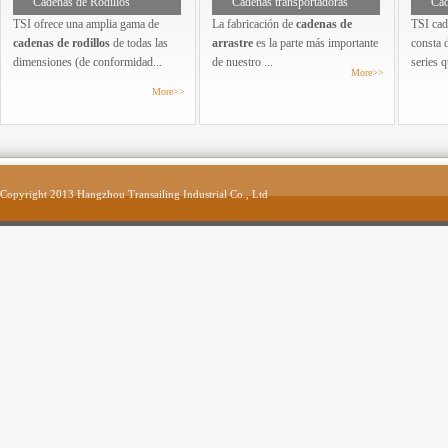
Cadenas de Rodillos
Cadenas transportadoras
Cad
TSI ofrece una amplia gama de
La fabricación de
cadenas de
TSI cad
cadenas de rodillos
de todas las
arrastre
es la parte más importante
consta d
dimensiones (de conformidad...
de nuestro ...
series q
More>>
More>>
Copyright 2013 Hangzhou Transailing Industrial Co., Ltd